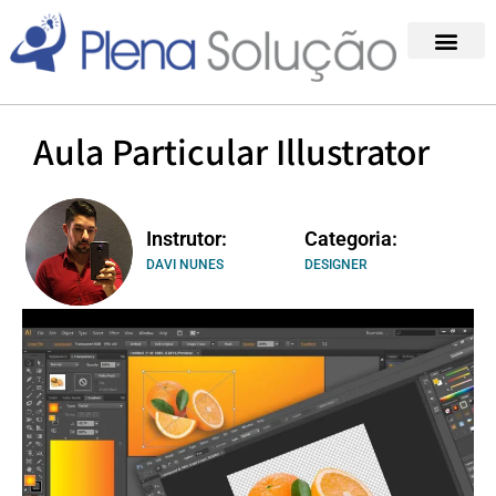
Ir
para
o
conteúdo
Quem somo
Vídeos & Proj
Trabalhe Co
Aula Particular Illustrator
Instrutor:
Categoria:
DAVI NUNES
DESIGNER