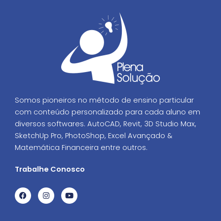
Somos pioneiros no método de ensino particular
com conteúdo personalizado para cada aluno em
diversos softwares. AutoCAD, Revit, 3D Studio Max,
SketchUp Pro, PhotoShop, Excel Avançado &
Matemática Financeira entre outros.
Trabalhe Conosco
F
I
Y
a
n
o
c
s
u
e
t
t
b
a
u