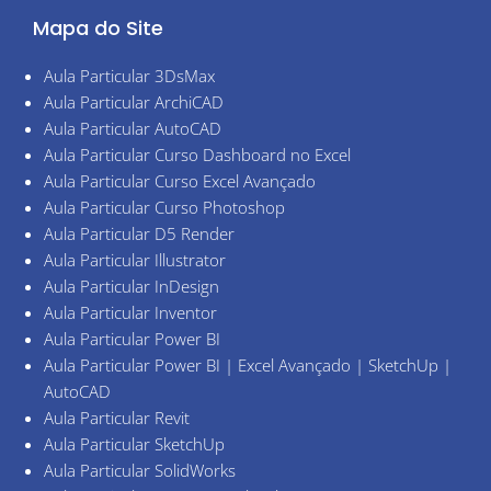
o
g
b
Mapa do Site
o
r
e
k
a
-
m
Páginas
f
Aula Particular 3DsMax
Aula Particular ArchiCAD
Aula Particular AutoCAD
Aula Particular Curso Dashboard no Excel
Aula Particular Curso Excel Avançado
Aula Particular Curso Photoshop
Aula Particular D5 Render
Aula Particular Illustrator
Aula Particular InDesign
Aula Particular Inventor
Aula Particular Power BI
Aula Particular Power BI | Excel Avançado | SketchUp |
AutoCAD
Aula Particular Revit
Aula Particular SketchUp
Aula Particular SolidWorks